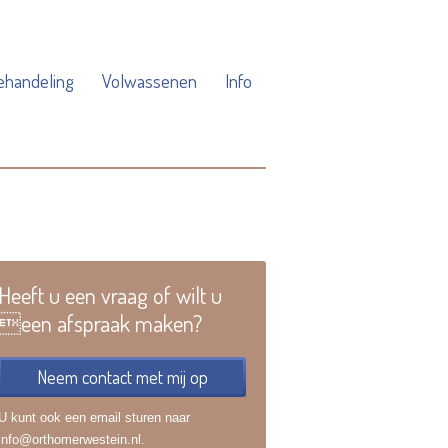
ehandeling
Volwassenen
Info
Heeft u een vraag of wilt u
een afspraak maken?
Neem contact met mij op
U kunt ook een email sturen naar
info@orthomerwestein.nl.