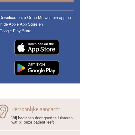
Download onze Ortho Merwestein app nu
in de Apple App Store en
Google Play Store
Persoonlijke aandacht
Wij beginnen door goed te luisteren
wat bij onze patiënt leeft