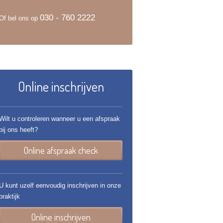
030 - 760 2222
Of bel ons op
Online inschrijven
Wilt u controleren wanneer u een afspraak
bij ons heeft?
Online afspraak check
U kunt uzelf eenvoudig inschrijven in onze
praktijk
Online inschrijven