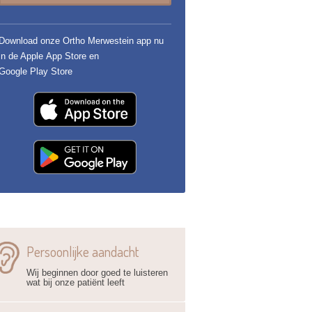
Download onze Ortho Merwestein app nu
in de Apple App Store en
Google Play Store
Persoonlijke aandacht
Wij beginnen door goed te luisteren
wat bij onze patiënt leeft