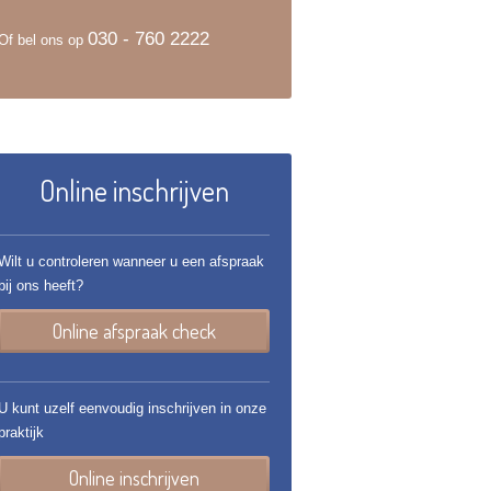
030 - 760 2222
Of bel ons op
Online inschrijven
Wilt u controleren wanneer u een afspraak
bij ons heeft?
Online afspraak check
U kunt uzelf eenvoudig inschrijven in onze
praktijk
Online inschrijven