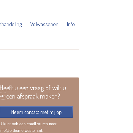
ehandeling
Volwassenen
Info
Heeft u een vraag of wilt u
een afspraak maken?
Neem contact met mij op
U kunt ook een email sturen naar
info@orthomerwestein.nl.