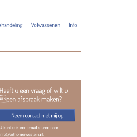
ehandeling
Volwassenen
Info
Heeft u een vraag of wilt u
een afspraak maken?
Neem contact met mij op
U kunt ook een email sturen naar
info@orthomerwestein.nl.