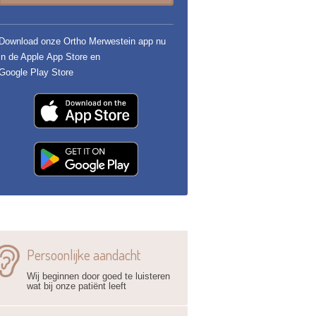
Download onze Ortho Merwestein app nu
in de Apple App Store en
Google Play Store
Persoonlijke aandacht
Wij beginnen door goed te luisteren
wat bij onze patiënt leeft