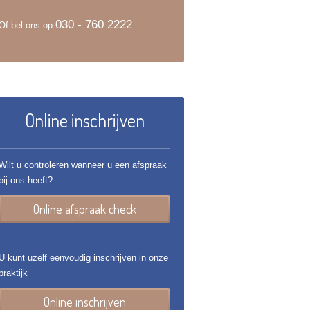
030 - 760 2222
Of bel ons op
Online inschrijven
Wilt u controleren wanneer u een afspraak
bij ons heeft?
Online afspraak check
U kunt uzelf eenvoudig inschrijven in onze
praktijk
Online inschrijven